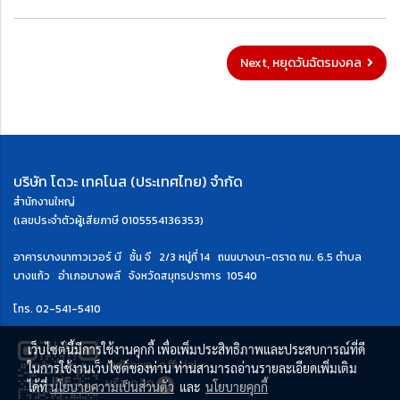
Next, หยุดวันฉัตรมงคล
บริษัท โดวะ เทคโนส (ประเทศไทย) จำกัด
สำนักงานใหญ่
(เลขประจำตัวผู้เสียภาษี 0105554136353)
อาคารบางนาทาวเวอร์ บี ชั้น จี 2/3 หมู่ที่ 14 ถนนบางนา-ตราด กม. 6.5
ตำบล
บางแก้ว อำเภอบางพลี จังหวัดสมุทรปราการ 10540
โทร.
02-541-5410
เว็บไซต์นี้มีการใช้งานคุกกี้ เพื่อเพิ่มประสิทธิภาพและประสบการณ์ที่ดี
@dhowa_official
ในการใช้งานเว็บไซต์ของท่าน ท่านสามารถอ่านรายละเอียดเพิ่มเติม
หรือ
คลิก
ได้ที่
นโยบายความเป็นส่วนตัว
และ
นโยบายคุกกี้