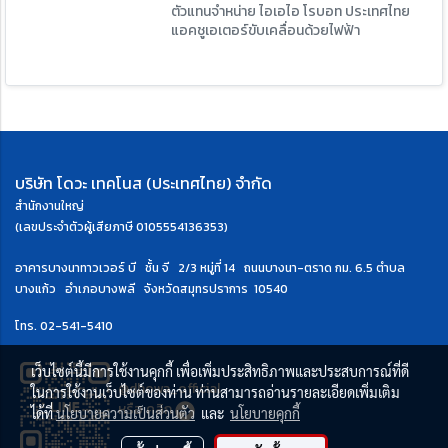
ตัวแทนจำหน่าย ไอเอไอ โรบอท ประเทศไทย
แอคชูเอเตอร์ขับเคลื่อนด้วยไฟฟ้า
บริษัท โดวะ เทคโนส (ประเทศไทย) จำกัด
สำนักงานใหญ่
(เลขประจำตัวผู้เสียภาษี 0105554136353)
อาคารบางนาทาวเวอร์ บี ชั้น จี 2/3 หมู่ที่ 14 ถนนบางนา-ตราด กม. 6.5
ตำบล
บางแก้ว อำเภอบางพลี จังหวัดสมุทรปราการ 10540
โทร.
02-541-5410
เว็บไซต์นี้มีการใช้งานคุกกี้ เพื่อเพิ่มประสิทธิภาพและประสบการณ์ที่ดี
@dhowa_official
ในการใช้งานเว็บไซต์ของท่าน ท่านสามารถอ่านรายละเอียดเพิ่มเติม
หรือ
คลิก
ได้ที่
นโยบายความเป็นส่วนตัว
และ
นโยบายคุกกี้