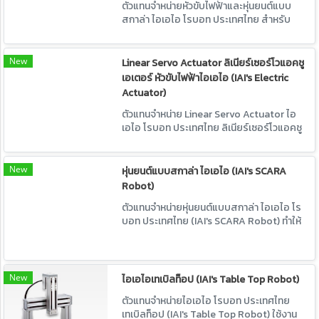
ตัวแทนจำหน่ายหัวขับไฟฟ้าและหุ่นยนต์แบบ
สกาล่า ไอเอไอ โรบอท ประเทศไทย สำหรับ
ห้องคลีนรูม รองรับความสะอาดในระดับ 10
(Clean class 10) มีให้เลือกอย่างหลากหลาย
New
Linear Servo Actuator ลิเนียร์เซอร์โวแอคชู
เอเตอร์ หัวขับไฟฟ้าไอเอไอ (IAI's Electric
Actuator)
ตัวแทนจำหน่าย Linear Servo Actuator ไอ
เอไอ โรบอท ประเทศไทย ลิเนียร์เซอร์โวแอคชู
เอเตอร์ ไลน์อัพที่มีทุกรูปแบบเพื่อตรองรับ
การใช้งานที่หลากหลาย ทั้งยังมีการเพิ่ม
ผลิตภัณฑ์แบบที่ใช้เอนโค้ดเดอร์รุ่นใหม่เข้ามา
New
หุ่นยนต์แบบสกาล่า ไอเอไอ (IAI's SCARA
Robot)
ตัวแทนจำหน่ายหุ่นยนต์แบบสกาล่า ไอเอไอ โร
บอท ประเทศไทย (IAI's SCARA Robot) ทำให้
Cost performance ที่สูงถึงระดับ Top
class เป็นจริงได้ ใช้งานได้ง่ายขึ้นกว่าเดิม
อย่างเห็นได้ชัด
New
ไอเอไอเทเบิลท็อป (IAI's Table Top Robot)
ตัวแทนจำหน่ายไอเอไอ โรบอท ประเทศไทย
เทเบิลท็อป (IAI's Table Top Robot) ใช้งาน