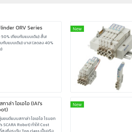
linder ORV Series
New
 50% เทียบกับแบบเดิม) สั้น!
บกับแบบเดิม) บาง! (ลดลง 40%
ม)
สกาล่า ไอเอไอ (IAI's
New
ot)
หุ่นยนต์แบบสกาล่า ไอเอไอ โรบอท
's SCARA Robot) ทำให้ Cost
่สูงถึงระดับ Top class เป็นจริง