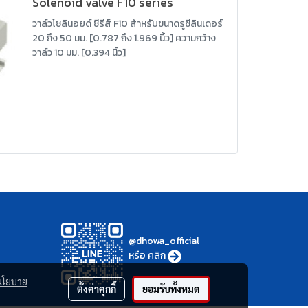
Solenoid valve F10 series
วาล์วโซลินอยด์ ซีรีส์ F10 สำหรับขนาดรูซีลินเดอร์
20 ถึง 50 มม. [0.787 ถึง 1.969 นิ้ว] ความกว้าง
วาล์ว 10 มม. [0.394 นิ้ว]
@dhowa_official
หรือ
คลิก
นโยบาย
ตั้งค่าคุกกี้
ยอมรับทั้งหมด