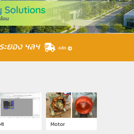
รี ระยอง ฯลฯ
คลิก
MI
Motor