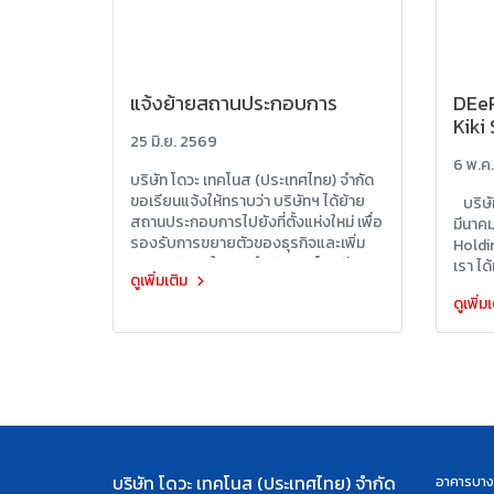
แจ้งย้ายสถานประกอบการ
DEeR
Kiki
25 มิ.ย. 2569
6 พ.ค
บริษัท โดวะ เทคโนส (ประเทศไทย) จำกัด
ขอเรียนแจ้งให้ทราบว่า บริษัทฯ ได้ย้าย
บริษัท
สถานประกอบการไปยังที่ตั้งแห่งใหม่ เพื่อ
มีนาค
รองรับการขยายตัวของธุรกิจและเพิ่ม
Holdin
ประสิทธิภาพในการดำเนินงาน โดยมีผล
เรา ได
ดูเพิ่มเติม
ตั้งแต่วันที่ 1 กรกฎาคม พ.ศ. 2569 เป็นต้น
Toa Ki
ดูเพิ่ม
ไป
ให้ To
บริษั
Ltd.
บริษัท โดวะ เทคโนส (ประเทศไทย) จำกัด
อาคารบางนา