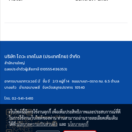
บริษัท โดวะ เทคโนส (ประเทศไทย) จำกัด
สำนักงานใหญ่
(เลขประจำตัวผู้เสียภาษี 0105554136353)
อาคารบางนาทาวเวอร์ บี ชั้น จี 2/3 หมู่ที่ 14 ถนนบางนา-ตราด กม. 6.5
ตำบล
บางแก้ว อำเภอบางพลี จังหวัดสมุทรปราการ 10540
โทร.
02-541-5410
เว็บไซต์นี้มีการใช้งานคุกกี้ เพื่อเพิ่มประสิทธิภาพและประสบการณ์ที่ดี
@dhowa_official
ในการใช้งานเว็บไซต์ของท่าน ท่านสามารถอ่านรายละเอียดเพิ่มเติม
หรือ
คลิก
ได้ที่
นโยบายความเป็นส่วนตัว
และ
นโยบายคุกกี้