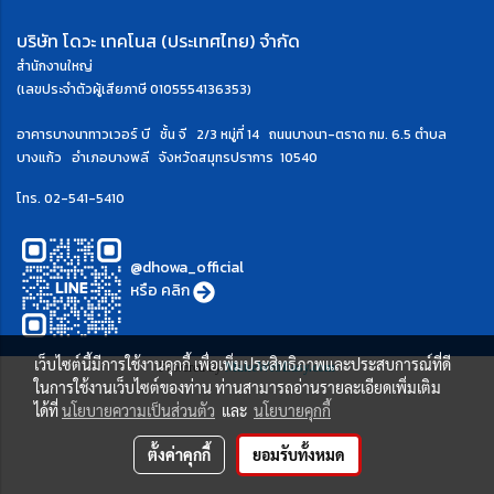
บริษัท โดวะ เทคโนส (ประเทศไทย) จำกัด
สำนักงานใหญ่
(เลขประจำตัวผู้เสียภาษี 0105554136353)
อาคารบางนาทาวเวอร์ บี ชั้น จี 2/3 หมู่ที่ 14 ถนนบางนา-ตราด กม. 6.5
ตำบล
บางแก้ว อำเภอบางพลี จังหวัดสมุทรปราการ 10540
โทร.
02-541-5410
@dhowa_official
หรือ
คลิก
เว็บไซต์นี้มีการใช้งานคุกกี้ เพื่อเพิ่มประสิทธิภาพและประสบการณ์ที่ดี
Powered by
MakeWebEasy.com
ในการใช้งานเว็บไซต์ของท่าน ท่านสามารถอ่านรายละเอียดเพิ่มเติม
ได้ที่
นโยบายความเป็นส่วนตัว
และ
นโยบายคุกกี้
ตั้งค่าคุกกี้
ยอมรับทั้งหมด