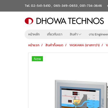
Tel.
02-541-5410
,
065-349-0653
,
081-734-3646
หน้าหลัก
เกี่ยวกับเรา
สินค้า
งาน Enginee
หน้าแรก
สินค้าทั้งหมด
YASKAWA (ยาสกาว่า)
Y
New